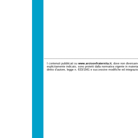
I contenuti pubblicati su
www.arciconfraternita.it
, dove non diversam
esplicitamente indicato, sono protetti dalla normativa vigente in materia 
diritto d'autore, legge n. 633/1941 e successive modifiche ed integrazio